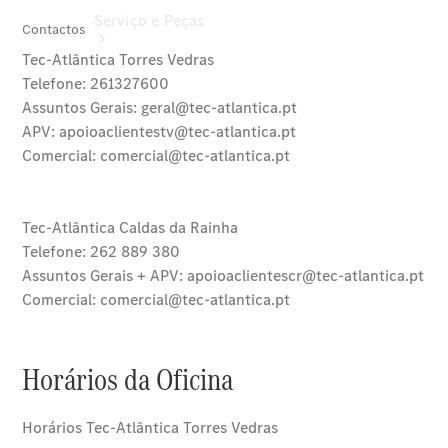
Serviço e Peças
Agendar
Manutenção
Reparação
e oficina
Mercedes
me – Extras
Digitais
Assistência
em estrada
Contratos
de Serviço
Peças e