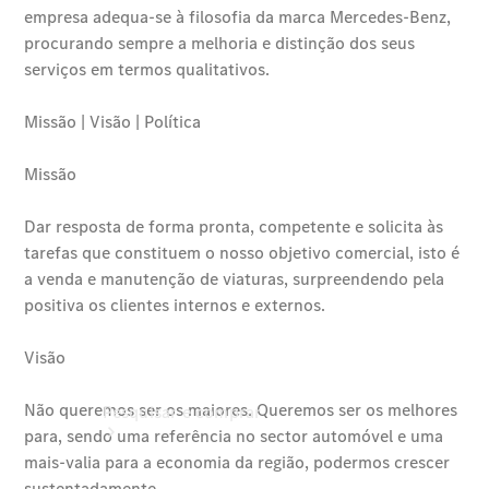
Online
Store
Agendar
test drive
Agendar
Manutenção
Agendar
Manutenção
smart
Pesquisar e comprar