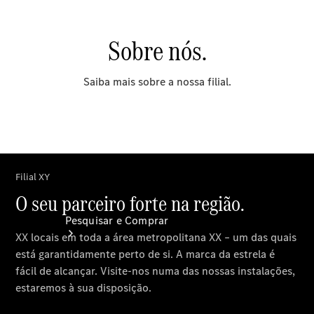
Configurador
Agendar
test drive
Marcar data
da próxima
manutenção
Pesquisar e Comprar