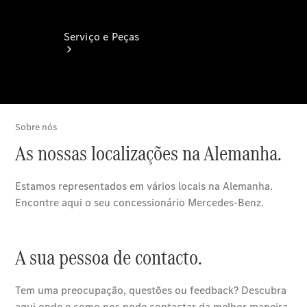
Serviço e Peças
Agendar
manutenção
Reparação
e oficina
Mercedes
me – Extras
Digitais
Assistência
em estrada
Contratos