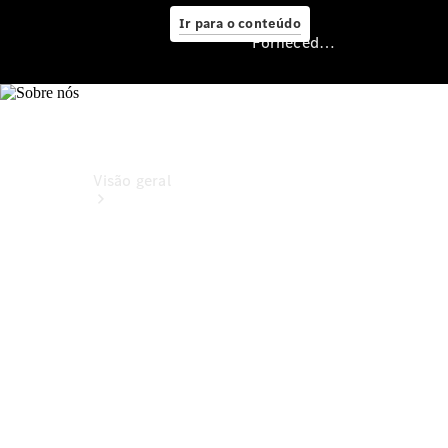
Ir para o conteúdo
Fornecedor/Proteção de dados
Fornecedor/Proteção
de dados
Visão geral
Visão Geral
Modelos