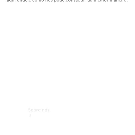
de Serviço
Peças e
acessórios
Collection
Manuais de
Condutor
Ações de
Serviço
Sobre nós